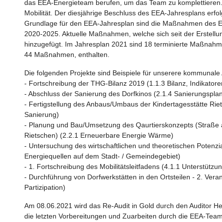
das EEA-Energieteam berufen, um das Team zu komplettieren.
Mobilität. Der diesjährige Beschluss des EEA-Jahresplans erf
Grundlage für den EEA-Jahresplan sind die Maßnahmen des E
2020-2025. Aktuelle Maßnahmen, welche sich seit der Erstel
hinzugefügt. Im Jahresplan 2021 sind 18 terminierte Maßnah
44 Maßnahmen, enthalten.
Die folgenden Projekte sind Beispiele für unserere kommunale 
- Fortschreibung der THG-Bilanz 2019 (1.1.3 Bilanz, Indikator
- Abschluss der Sanierung des Dorfkinos (2.1.4 Sanierungsplan
- Fertigstellung des Anbaus/Umbaus der Kindertagesstätte Riet
Sanierung)
- Planung und Bau/Umsetzung des Qaurtierskonzepts (Straße
Rietschen) (2.2.1 Erneuerbare Energie Wärme)
- Untersuchung des wirtschaftlichen und theoretischen Potenzia
Energiequellen auf dem Stadt- / Gemeindegebiet)
- 1. Fortschreibung des Mobilitätsleitfadens (4.1.1 Unterstützu
- Durchführung von Dorfwerkstätten in den Ortsteilen - 2. Vera
Partizipation)
Am 08.06.2021 wird das Re-Audit in Gold durch den Auditor 
die letzten Vorbereitungen und Zuarbeiten durch die EEA-Team