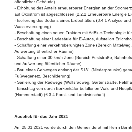
öffentlicher Gebäude)
- Erhöhung des Anteils erneuerbarer Energien an der Strome
auf Ökostrom ist abgeschlossen (2.2.2 Erneuerbare Energie Elek
- Isolierung des Bodens eines Erdbehälters (3.4.1 Analyse un
Wasserversorgung)
- Beschaffung eines neuen Traktors mit AdBlue-Technologie f
- Beschaffung einer Ladesäule für E-Autos, Aufstellort Erlichth
- Schaffung einer verkehrsberuhigten Zone (Bereich Mittelwe
Aufwertung öffentlicher Räume)
- Schaffung einer 30 km/h Zone (Bereich Poststraße, Bahnhof
und Aufwertung öffentlicher Räume)
- Bau eines Gehweges entlang der S131 (Niederprauske) gemei
Fußwegenetz, Beschilderung)
- Sanierung der Radwege (Wolfsradweg, Gartenstraße, Feldhä
- Einschlag von durch Borkenkäfer befallenen Wald und Neupfl
(Hammerstadt) (6.3.4 Forst- und Landwirtschaft)
Ausblick für das Jahr 2021
Am 25.01.2021 wurde durch den Gemeinderat mit Herrn Bernha