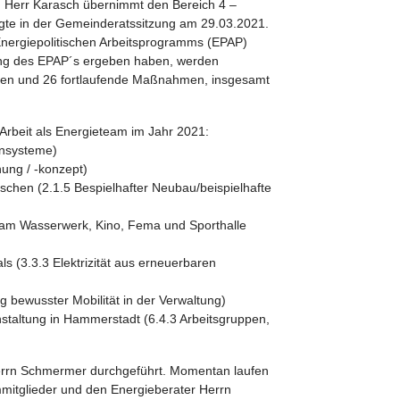
 Herr Karasch übernimmt den Bereich 4 –
olgte in der Gemeinderatssitzung am 29.03.2021.
nergiepolitischen Arbeitsprogramms (EPAP)
lung des EPAP´s ergeben haben, werden
men und 26 fortlaufende Maßnahmen, insgesamt
Arbeit als Energieteam im Jahr 2021:
ensysteme)
ung / -konzept)
schen (2.1.5 Bespielhafter Neubau/beispielhafte
 am Wasserwerk, Kino, Fema und Sporthalle
ls (3.3.3 Elektrizität aus erneuerbaren
ng bewusster Mobilität in der Verwaltung)
nstaltung in Hammerstadt (6.4.3 Arbeitsgruppen,
Herrn Schmermer durchgeführt. Momentan laufen
mitglieder und den Energieberater Herrn