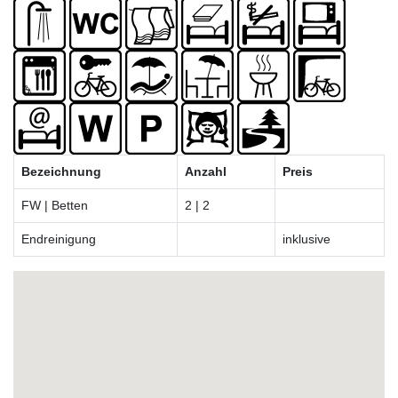
Bezeichnung
Anzahl
Preis
FW | Betten
2 | 2
Endreinigung
inklusive